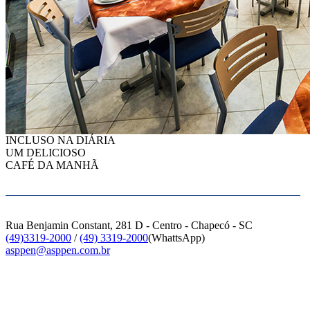
INCLUSO NA DIÁRIA
UM DELICIOSO
CAFÉ DA MANHÃ
Rua Benjamin Constant, 281 D - Centro - Chapecó - SC
(49)3319-2000
/
(49) 3319-2000
(WhattsApp)
asppen@asppen.com.br