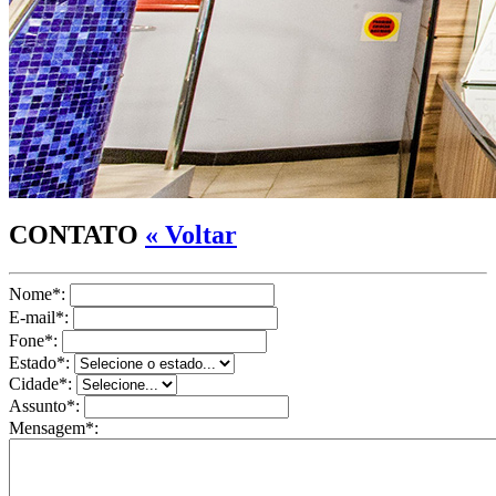
CONTATO
« Voltar
Nome*:
E-mail*:
Fone*:
Estado*:
Cidade*:
Assunto*:
Mensagem*: